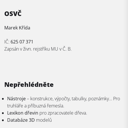
OSVČ
Marek Křída
IČ:
625 07 371
Zapsán v živn. rejstříku MU v Č. B.
Nepřehlédněte
Nástroje
– konstrukce, výpočty, tabulky, poznámky… Pro
truhláře a příbuzná řemesla.
Lexikon dřevin
pro zpracovatele dřeva.
Databáze 3D
modelů